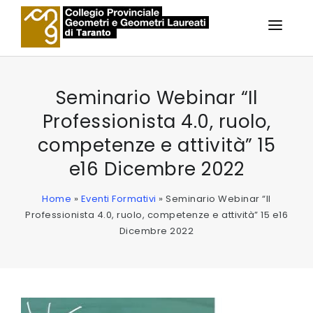
IL COLLEGIO
Seminario Webinar “Il
Professionista 4.0, ruolo,
ALBO
competenze e attività” 15
SERVIZI AGLI ISCRITTI
e16 Dicembre 2022
SERVIZI AI PRATICANTI
Home
»
Eventi Formativi
»
Seminario Webinar “Il
Professionista 4.0, ruolo, competenze e attività” 15 e16
FORMAZIONE
Dicembre 2022
NOTIZIE
CONTATTI
AREA PERSONALE