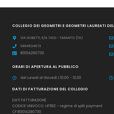
COLLEGIO DEI GEOMETRI E GEOMETRI LAUREATI DE
VIA GOBETTI, 5/A 74121 - TARANTO (TA)
0994534573
80014290730
ORARI DI APERTURA AL PUBBLICO
dal Lunedì al Giovedì | 10:00 - 12.00
DATI DI FATTURAZIONE DEL COLLEGIO
DATI FATTURAZIONE
CODICE UNIVOCO: UF119Z – regime di split payment
CF:80014290730