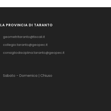
LLA PROVINCIA DI TARANTO
geometritaranto@tiscali.it
collegio.taranto@geopec.it
consigliodisciplina.taranto@geopec.it
Sabato - Domenica | Chiuso