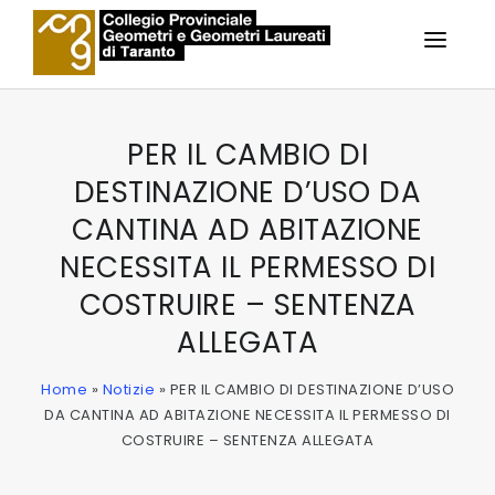
IL COLLEGIO
PER IL CAMBIO DI
DESTINAZIONE D’USO DA
ALBO
CANTINA AD ABITAZIONE
SERVIZI AGLI ISCRITTI
NECESSITA IL PERMESSO DI
SERVIZI AI PRATICANTI
COSTRUIRE – SENTENZA
ALLEGATA
FORMAZIONE
Home
»
Notizie
»
PER IL CAMBIO DI DESTINAZIONE D’USO
NOTIZIE
DA CANTINA AD ABITAZIONE NECESSITA IL PERMESSO DI
COSTRUIRE – SENTENZA ALLEGATA
CONTATTI
AREA PERSONALE