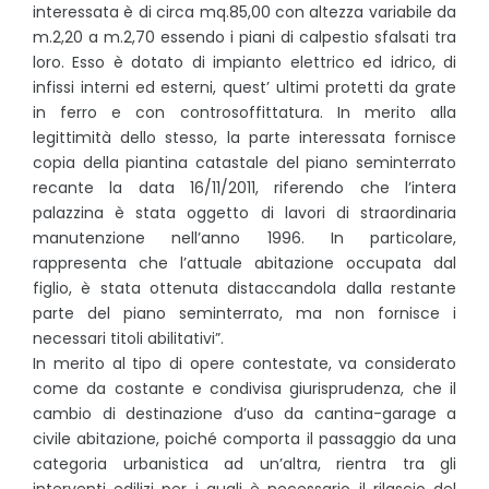
interessata è di circa mq.85,00 con altezza variabile da
m.2,20 a m.2,70 essendo i piani di calpestio sfalsati tra
loro. Esso è dotato di impianto elettrico ed idrico, di
infissi interni ed esterni, quest’ ultimi protetti da grate
in ferro e con controsoffittatura. In merito alla
legittimità dello stesso, la parte interessata fornisce
copia della piantina catastale del piano seminterrato
recante la data 16/11/2011, riferendo che l’intera
palazzina è stata oggetto di lavori di straordinaria
manutenzione nell’anno 1996. In particolare,
rappresenta che l’attuale abitazione occupata dal
figlio, è stata ottenuta distaccandola dalla restante
parte del piano seminterrato, ma non fornisce i
necessari titoli abilitativi”.
In merito al tipo di opere contestate, va considerato
come da costante e condivisa giurisprudenza, che il
cambio di destinazione d’uso da cantina-garage a
civile abitazione, poiché comporta il passaggio da una
categoria urbanistica ad un’altra, rientra tra gli
interventi edilizi per i quali è necessario il rilascio del